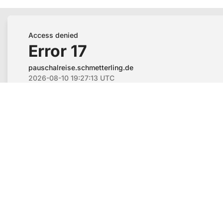
Flughafenparkplätze
|
Blacklist Airline
|
AGB
|
Disclaimer
|
Datenschutz
|
Impressum