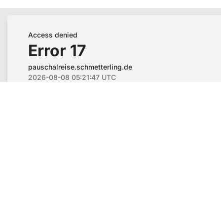
Flughafenparkplätze
|
Blacklist Airline
|
AGB
|
Disclaimer
|
Datenschutz
|
Impressum