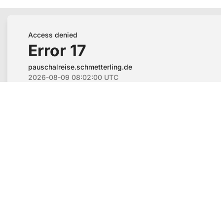
Flughafenparkplätze
|
Blacklist Airline
|
AGB
|
Disclaimer
|
Datenschutz
|
Impressum