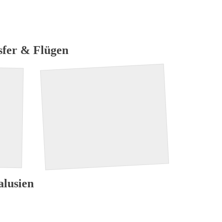
iele
Auszeichnungen
Spezial
nsfer & Flügen
alusien