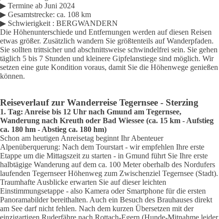
▶ Termine ab Juni 2024
▶ Gesamtstrecke: ca. 108 km
▶ Schwierigkeit : BERGWANDERN
Die Höhenunterschiede und Entfernungen werden auf diesen Reisen
etwas größer. Zusätzlich wandern Sie größtenteils auf Wander­pfaden.
Sie sollten trittsicher und abschnittsweise schwindelfrei sein. Sie gehen
täglich 5 bis 7 Stunden und kleinere Gipfelanstiege sind möglich. Wir
setzen eine gute Kondition voraus, damit Sie die Höhenwege genießen
können.
Reiseverlauf zur Wanderreise Tegernsee - Sterzing
1. Tag: Anreise bis 12 Uhr nach Gmund am Tegernsee,
Wanderung nach Kreuth oder Bad Wiessee (ca. 15 km - Aufstieg
ca. 180 hm - Abstieg ca. 180 hm)
Schon am heutigen Anreisetag beginnt Ihr Abenteuer
Alpenüberquerung: Nach dem Tourstart - wir empfehlen Ihre erste
Etappe um die Mittagszeit zu starten - in Gmund führt Sie Ihre erste
halbtägige Wanderung auf dem ca. 100 Meter oberhalb des Nordufers
laufenden Tegernseer Höhenweg zum Zwischenziel Tegernsee (Stadt).
Traumhafte Ausblicke erwarten Sie auf dieser leichten
Einstimmungsetappe - also Kamera oder Smartphone für die ersten
Panoramabilder bereithalten. Auch ein Besuch des Brauhauses direkt
am See darf nicht fehlen. Nach dem kurzen Übersetzen mit der
einzigartigen Ruderfähre nach
Rottach-Egern (Hunde-Mitnahme leider