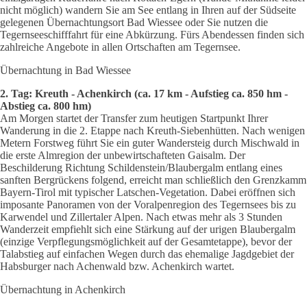
nicht möglich) wandern Sie am See entlang in Ihren auf der Südseite
gelegenen Übernachtungsort Bad Wiessee oder Sie nutzen die
Tegernseeschifffahrt für eine Abkürzung. Fürs Abendessen finden sich
zahlreiche Angebote in allen Ortschaften am Tegernsee.
Übernachtung in Bad Wiessee
2. Tag: Kreuth - Achenkirch (ca. 17 km - Aufstieg ca. 850 hm -
Abstieg ca. 800 hm)
Am Morgen startet der Transfer zum heutigen Startpunkt Ihrer
Wanderung in die 2. Etappe nach Kreuth-Siebenhütten. Nach wenigen
Metern Forstweg führt Sie ein guter Wandersteig durch Mischwald in
die erste Almregion der unbewirtschafteten Gaisalm. Der
Beschilderung Richtung Schildenstein/Blaubergalm entlang eines
sanften Bergrückens folgend, erreicht man schließlich den Grenzkamm
Bayern-Tirol mit typischer Latschen-Vegetation. Dabei eröffnen sich
imposante Panoramen von der Voralpenregion des Tegernsees bis zu
Karwendel und Zillertaler Alpen. Nach etwas mehr als 3 Stunden
Wanderzeit empfi
ehlt sich eine Stärkung auf der urigen Blaubergalm
(einzige Verpflegungsmöglichkeit auf der Gesamtetappe), bevor der
Talabstieg auf einfachen Wegen durch das ehemalige Jagdgebiet der
Habsburger nach Achenwald bzw. Achenkirch wartet.
Übernachtung in Achenkirch