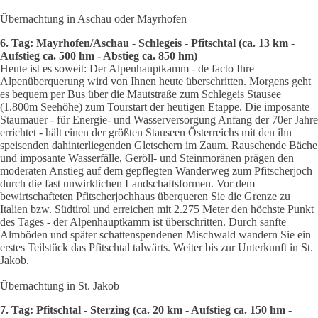
Übernachtung in Aschau oder Mayrhofen
6. Tag: Mayrhofen/Aschau - Schlegeis - Pfitschtal (ca. 13 km -
Aufstieg ca. 500 hm - Abstieg ca. 850 hm)
Heute ist es soweit: Der Alpenhauptkamm - de facto Ihre
Alpenüberquerung wird von Ihnen heute überschritten. Morgens geht
es bequem per Bus über die Mautstraße zum Schlegeis Stausee
(1.800m Seehöhe) zum Tourstart der heutigen Etappe. Die imposante
Staumauer - für Energie- und Wasserversorgung Anfang der 70er Jahre
errichtet - hält einen der größten Stauseen Österreichs mit den ihn
speisenden dahinterliegenden Gletschern im Zaum. Rauschende Bäche
und imposante Wasserfälle, Geröll- und Steinmoränen prägen den
moderaten Anstieg auf dem gepflegten Wanderweg zum Pfitscherjoch
durch d
ie fast unwirklichen Landschaftsformen. Vor dem
bewirtschafteten Pfitscherjochhaus überqueren Sie die Grenze zu
Italien bzw. Südtirol und erreichen mit 2.275 Meter den höchste Punkt
des Tages - der Alpenhauptkamm ist überschritten. Durch sanfte
Almböden und später schattenspendenen Mischwald wandern Sie ein
erstes Teilstück das Pfitschtal talwärts. Weiter bis zur Unterkunft in St.
Jakob.
Übernachtung in St. Jakob
7. Tag: Pfitschtal - Sterzing (ca. 20 km - Aufstieg ca. 150 hm -