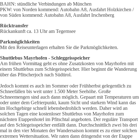
BAHN: stündliche Verbindungen ab München
PKW: von Norden kommend: Autobahn A8, Ausfahrt Holzkirchen /
von Süden kommend: Autobahn A8, Ausfahrt Irschenberg
Rücktransfer
Rückankunft ca. 13 Uhr am Tegernsee
Parkmöglichkeiten
Mit den Reiseunterlagen erhalten Sie die Parkmöglichkeiten.
Shuttlebus Mayrhofen - Schleggeisspeicher
Am frühen Vormittag geht es ohne Zusatzkosten von Mayrhofen mit
einem Shuttlebus zum Schlegeisspeicher. Hier beginnt die Wanderung
über das Pfitscherjoch nach Südtirol.
Jedoch kommt es auch im Sommer oder Frühherbst gelegentlich zu
Schneefällen bis weit unter 1.500 Meter Seehöhe. Große
Schneemengen sind auch dann möglich. Gepaart mit Temperaturen um
oder unter dem Gefrierpunkt, kaum Sicht und starkem Wind kann das
im Hochgebirge schnell lebensbedrohlich werden. Daher wird an
solchen Tagen eine kostenloser Shuttlebus von Mayrhofen zum
nächsten Etappenhotel im Pfitschtal angeboten. Der reguläre Transport
auf den Schlegeisspeicher entfällt dann. Durchschnittlich zwei bis drei
mal in den vier Monaten der Wandersaison kommt es zu einer solchen
extremen Wettersituation. Wir raten dann dringendst von der Etappe