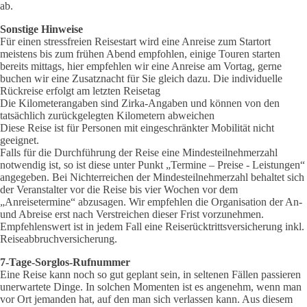
ab.
Sonstige Hinweise
Für einen stressfreien Reisestart wird eine Anreise zum Startort
meistens bis zum frühen Abend empfohlen, einige Touren starten
bereits mittags, hier empfehlen wir eine Anreise am Vortag, gerne
buchen wir eine Zusatznacht für Sie gleich dazu. Die individuelle
Rückreise erfolgt am letzten Reisetag
Die Kilometerangaben sind Zirka-Angaben und können von den
tatsächlich zurückgelegten Kilometern abweichen
Diese Reise ist für Personen mit eingeschränkter Mobilität nicht
geeignet.
Falls für die Durchführung der Reise eine Mindesteilnehmerzahl
notwendig ist, so ist diese unter Punkt „Termine – Preise - Leistungen“
angegeben. Bei Nichterreichen der Mindesteilnehmerzahl behaltet sich
der Veranstalter vor die Reise bis vier Wochen vor dem
„Anreisetermine“ abzusagen. Wir empfehlen die Organisation der An-
und Abreise erst nach Verstreichen dieser Frist vorzunehmen.
Empfehlenswert ist in jedem Fall eine Reiserücktrittsversicherung inkl.
Reiseabbruchversicherung.
7-Tage-Sorglos-Rufnummer
Eine Reise kann noch so gut geplant sein, in seltenen Fällen passieren
unerwartete Dinge. In solchen Momenten ist es angenehm, wenn man
vor Ort jemanden hat, auf den man sich verlassen kann. Aus diesem