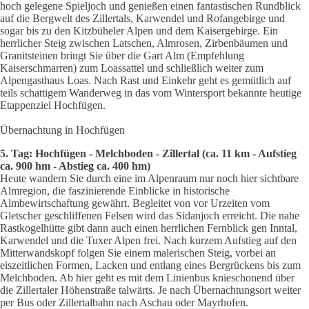
hoch gelegene Spieljoch und genießen einen fantastischen Rundblick
auf die Bergwelt des Zillertals, Karwendel und Rofangebirge und
sogar bis zu den Kitzbüheler Alpen und dem Kaisergebirge. Ein
herrlicher Steig zwischen Latschen, Almrosen, Zirbenbäumen und
Granitsteinen bringt Sie über die Gart Alm (Empfehlung
Kaiserschmarren) zum Loassattel und schließlich weiter zum
Alpengasthaus Loas. Nach
Rast und Einkehr geht es gemütlich auf
teils schattigem Wanderweg in das vom Wintersport bekannte heutige
Etappenziel Hochfügen.
Übernachtung in Hochfügen
5. Tag: Hochfügen - Melchboden - Zillertal (ca. 11 km - Aufstieg
ca. 900 hm - Abstieg ca. 400 hm)
Heute wandern Sie durch eine im Alpenraum nur noch hier sichtbare
Almregion, die faszinierende Einblicke in historische
Almbewirtschaftung gewährt. Begleitet von vor Urzeiten vom
Gletscher geschliffenen Felsen wird das Sidanjoch erreicht. Die nahe
Rastkogelhütte gibt dann auch einen herrlichen Fernblick gen Inntal,
Karwendel und die Tuxer Alpen frei. Nach kurzem Aufstieg auf den
Mitterwandskopf folgen Sie einem malerischen Steig, vorbei an
eiszeitlichen Formen, Lacken und entlang eines Bergrückens bis zum
Melchboden. Ab hier geht es mit dem Linienbus knieschonend über
die Zillertaler Höh
enstraße talwärts. Je nach Übernachtungsort weiter
per Bus oder Zillertalbahn nach Aschau oder Mayrhofen.