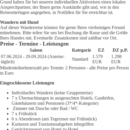
Grund haben Sie bei unseren individuellen Aktivreisen einen lokalen
Ansprechpartner, der Ihnen gerne Auskünfte gibt und, wie in den
Reiseunterlagen angegeben, in Notfällen für Sie erreichbar ist.
Wandern mit Hund
Auf dieser Wanderreise können Sie gerne Ihren vierbeinigen Freund
mitnehmen. Bitte teilen Sie uns bei Buchung die Rasse und die Größe
Ihres Hundes mit. Eventuelle Zusatzkosten sind zahlbar vor Ort.
Preise - Termine - Leistungen
Saison
Kategorie
EZ
DZ p.P.
07.06.2024 - 29.09.2024 (Anreise:
1.579
1.298
Standard
täglich)
EUR
EUR
Mindestteilnehmerzahl pro Termin: 2 Personen - alle Preise pro Person
in Euro
Eingeschlossene Leistungen
Individuelles Wandern (keine Gruppenreise)
7 x Übernachtungen in ausgesuchten Hotels, Gasthöfen,
Gästehäusern und Pensionen (3*/4*-Kategorie)
Zimmer mit Dusche oder Bad / WC
7 x Frühstück
6 x Abendessen (am Tegernsee nur Frühstück)
Kurtaxen und Tourismusabgeben inbegriffen
Gepäcktransport von Hotel zu Hotel