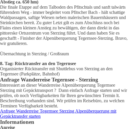
Abstieg ca. 650 hm)
Die finale Etappe auf dem Talboden des Pfitschtals und sanft talwärts
führendem Weg - immer begleitet vom Pfitscher Bach - hält schattige
Waldpassagen, saftige Wiesen neben malerischen Bauernhäusern und
Steinkirchen bereit. Zu guter Letzt gilt es zum Abschluss noch bei
Flains einen kleinen Anstieg zu bewältigen, der dann direkt in das
pittoreske Ortszentrum von Sterzing führt. Und dann haben Sie es
geschafft - Finisher der Alpenüberquerung Tegernsee-Sterzing. Bravo,
wir gratulieren.
Übernachtung in Sterzing / Großraum
8. Tag: Rücktransfer an den Tegernsee
Organisierter Rücktransfer mit Shuttlebus von Sterzing an den
Tegernsee (Parkplätze, Bahnhof)
Anfrage Wanderreise Tegernsee - Sterzing
Interessiert an dieser Wanderreise Alpenüberquerung Tegernsee
Sterzing mit Gepäcktransport ? Dann einfach Anfrage starten und wir
prüfen, ob noch Verfügbarkeiten für Ihren gewünschten Termin lt.
Beschreibung vorhanden sind. Wir prüfen im Reisebüro, zu welchen
Terminen Verfügbarkeit besteht.
Anfrage Wanderreise Tegernsee Sterzing Alpenüberquerung mit
Gepäcktransfer starten
Informationen
Anreise