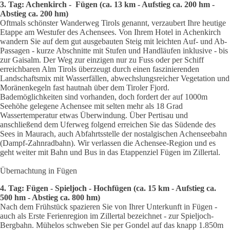
3. Tag: Achenkirch - Fügen (ca. 13 km - Aufstieg ca. 200 hm -
Abstieg ca. 200 hm)
Oftmals schönster Wanderweg Tirols genannt, verzaubert Ihre heutige
Etappe am Westufer des Achensees. Von Ihrem Hotel in Achenkirch
wandern Sie auf dem gut ausgebauten Steig mit leichten Auf- und Ab-
Passagen - kurze Abschnitte mit Stufen und Handläufen inklusive - bis
zur Gaisalm. Der Weg zur einzigen nur zu Fuss oder per Schiff
erreichbaren Alm Tirols überzeugt durch einen faszinierenden
Landschaftsmix mit Wasserfällen, abwechslungsreicher Vegetation und
Moränenkegeln fast hautnah über dem Tiroler Fjord.
Bademöglichkeiten sind vorhanden, doch fordert der auf 1000m
Seehöhe gelegene Ach
ensee mit selten mehr als 18 Grad
Wassertemperatur etwas Überwindung. Über Pertisau und
anschließend dem Uferweg folgend erreichen Sie das Südende des
Sees in Maurach, auch Abfahrtsstelle der nostalgischen Achenseebahn
(Dampf-Zahnradbahn). Wir verlassen die Achensee-Region und es
geht weiter mit Bahn und Bus in das Etappenziel Fügen im Zillertal.
Übernachtung in Fügen
4. Tag: Fügen - Spieljoch - Hochfügen (ca. 15 km - Aufstieg ca.
500 hm - Abstieg ca. 800 hm)
Nach dem Frühstück spazieren Sie von Ihrer Unterkunft in Fügen -
auch als Erste Ferienregion im Zillertal bezeichnet - zur Spieljoch-
Bergbahn. Mühelos schweben Sie per Gondel auf das knapp 1.850m