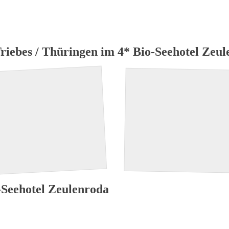
ome
Hotel Neueröffnung
suchen + buchen
Top Reisez
riebes / Thüringen im 4* Bio-Seehotel Zeul
-Seehotel Zeulenroda