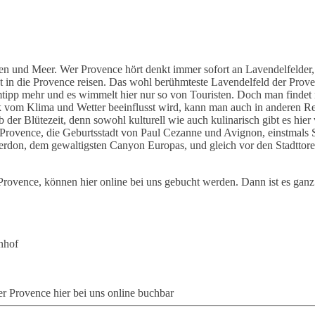
n und Meer. Wer Provence hört denkt immer sofort an Lavendelfelder, 
t in die Provence reisen. Das wohl berühmteste Lavendelfeld der Pro
mtipp mehr und es wimmelt hier nur so von Touristen. Doch man findet 
k vom Klima und Wetter beeinflusst wird, kann man auch in anderen R
b der Blütezeit, denn sowohl kulturell wie auch kulinarisch gibt es hie
Provence, die Geburtsstadt von Paul Cezanne und Avignon, einstmals Si
rdon, dem gewaltigsten Canyon Europas, und gleich vor den Stadttore
vence, können hier online bei uns gebucht werden. Dann ist es ganz 
nhof
r Provence hier bei uns online buchbar