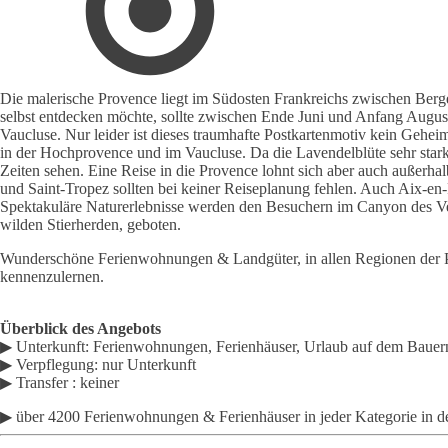
Die malerische Provence liegt im Südosten Frankreichs zwischen Berge
selbst entdecken möchte, sollte zwischen Ende Juni und Anfang Augus
Vaucluse. Nur leider ist dieses traumhafte Postkartenmotiv kein Gehei
in der Hochprovence und im Vaucluse. Da die Lavendelblüte sehr star
Zeiten sehen. Eine Reise in die Provence lohnt sich aber auch außerhal
und Saint-Tropez sollten bei keiner Reiseplanung fehlen. Auch Aix-en-
Spektakuläre Naturerlebnisse werden den Besuchern im Canyon des Ve
wilden Stierherden, geboten.
Wunderschöne Ferienwohnungen & Landgüter, in allen Regionen der Pro
kennenzulernen.
Überblick des Angebots
▶ Unterkunft: Ferienwohnungen, Ferienhäuser, Urlaub auf dem Bauer
▶ Verpflegung: nur Unterkunft
▶ Transfer : keiner
▶ über 4200 Ferienwohnungen & Ferienhäuser in jeder Kategorie in de