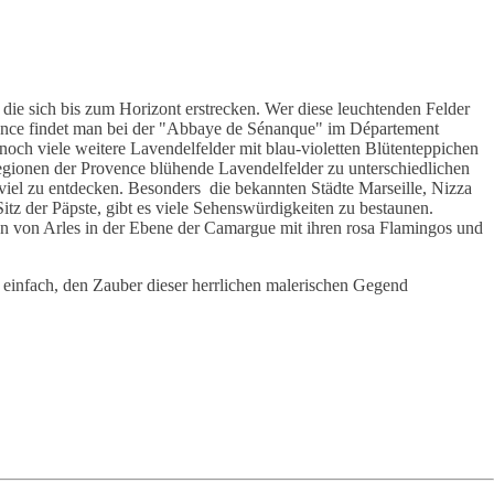
die sich bis zum Horizont erstrecken. Wer diese leuchtenden Felder
vence findet man bei der "Abbaye de Sénanque" im Département
noch viele weitere Lavendelfelder mit blau-violetten Blütenteppichen
egionen der Provence blühende Lavendelfelder zu unterschiedlichen
r viel zu entdecken. Besonders die bekannten Städte Marseille, Nizza
tz der Päpste, gibt es viele Sehenswürdigkeiten zu bestaunen.
n von Arles in der Ebene der Camargue mit ihren rosa Flamingos und
einfach, den Zauber dieser herrlichen malerischen Gegend