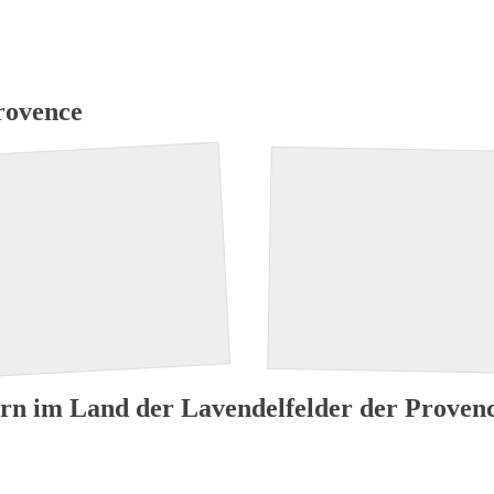
ome
Hotel Neueröffnung
suchen + buchen
Top Reisez
rovence
rn im Land der Lavendelfelder der Proven