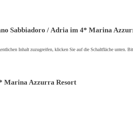
ome
Hotel Neueröffnung
suchen + buchen
Top Reisez
ano Sabbiadoro / Adria im 4* Marina Azzurr
entlichen Inhalt zuzugreifen, klicken Sie auf die Schaltfläche unten. Bi
* Marina Azzurra Resort