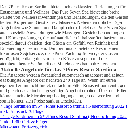
Das 7Pines Resort Sardinia bietet auch erstklassige Einrichtungen für
Entspannung und Wellness. Das Pure Seven Spa bietet eine breite
Palette von Wellnessanwendungen und Behandlungen, die den Gästen
helfen, Körper und Geist zu revitalisieren. Neben den üblichen Spa-
Angeboten wie Saunen und Dampfbädern, bietet das Pure Seven Spa
auch spezielle Anwendungen wie Massagen, Gesichtsbehandlungen
und Körperpackungen, die auf natürlichen Inhaltsstoffen basieren und
speziell darauf abzielen, den Gästen ein Gefühl von Reinheit und
Erneuerung zu vermitteln. Darüber hinaus bietet das Resort einen
luxuriösen Segelservice, der 7Pines Yachting-Service, der Gästen
ermöglicht, entlang der sardischen Küste zu segeln und die
atemberaubende Schönheit des Mittelmeeres hautnah zu erleben.
Aktuelle Angebote für das 7Pines Resort Sardinia
Die Angebote werden fortlaufend automatisch angepasst und zeigen
das billigste Angebot der nächsten 240 Tage an. Wenn Ihr euren
eigenen Termin nicht findet, einfach im Filter Reisezeitraum eintragen
und gleich das aktuelle tagesgültige Angebot erhalten. Über den Filter
können auch die Stornierungsbedingungen angepasst werden und
somit können sich Preise stark unterscheiden.
7 Tage Sardinien im 5* 7Pines Resort Sardinia ( Neueröffnung 2022 )
inkl. Frühstück & Flügen
14 Tage Sardinien im 5* 7Pines Resort Sardinia ( Neueröffnung 2022
) inkl. Frühstück & Flügen
Mietwagen Preisvergleich