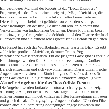
Sehenswürdigkeiten und Aktivitäten auf Korfu zu erkunden.
Ein besonderes Merkmal des Resorts ist das "Local Discovery"-
Programm, das den Gästen eine einzigartige Möglichkeit bietet, die
Insel Korfu zu entdecken und die lokale Kultur kennenzulernen.
Dieses Programm beinhaltet geführte Touren zu den wichtigsten
Sehenswürdigkeiten der Insel, Besuche auf lokalen Märkten und
Verkostungen von traditionellen Gerichten. Dieses Programm bietet
eine einzigartige Gelegenheit, die Schönheit und den Charme der Insel
zu entdecken und ein authentisches griechisches Erlebnis zu genießen.
Das Resort hat auch das Wohlbefinden seiner Gäste im Blick. Es gibt
zahlreiche sportliche Aktivitäten, darunter Tennis, Yoga und
verschiedene Wassersportarten. Für die jüngeren Gäste gibt es spezielle
Einrichtungen wie den Kids Club und die Teen Lounge. Darüber
hinaus können die Gäste im Fitnessstudio trainieren oder im Spa-
Bereich entspannen und sich verwöhnen lassen. Dieses umfangreiche
Angebot an Aktivitäten und Einrichtungen stellt sicher, dass es für
jeden Gast etwas zu tun gibt und dass niemandem langweilig wird.
Aktuelle Angebote für das Ikos Odisia Resort
Die Angebote werden fortlaufend automatisch angepasst und zeigen
das billigste Angebot der nächsten 240 Tage an. Wenn Ihr euren
eigenen Termin nicht findet, einfach im Filter Reisezeitraum eintragen
und gleich das aktuelle tagesgültige Angebot erhalten. Über den Filter
können auch die Stornierungsbedingungen angepasst werden und